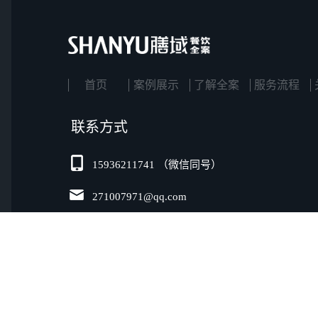
首页
案例展示
了解全案
服务流程
联系方式
15936211741 （微信同号）
271007971@qq.com
河南省郑州市管城回族区康平路万通街交汇处郑东商
146号-1
版权所有：Copyright © 2012-2022 SHANYUBAAND. 