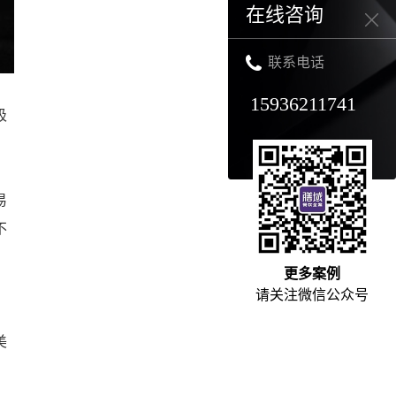
在线咨询
联系电话
15936211741
吸
易
不
更多案例
请关注微信公众号
美