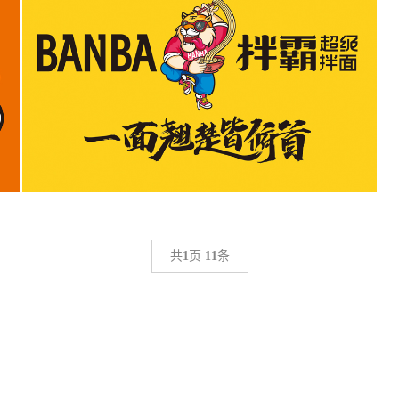
共
1
页
11
条