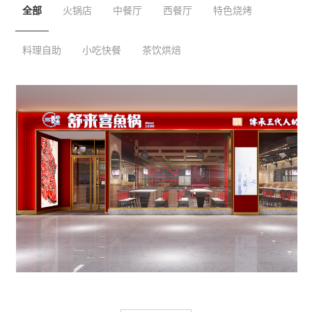
全部
火锅店
中餐厅
西餐厅
特色烧烤
料理自助
小吃快餐
茶饮烘焙